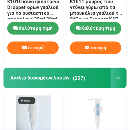
K1010 κενό ηλέκτρινο
K1011 μαύρος που
Dropper ορών γυαλιού
ντύνει γύρω από τα
για το ουσιαστικό
μπουκάλια γυαλιού το
Λεπτός ψεκαστήρας αντλιών υδρονέφωσης
πετρέλαιο 20ml 30ml
βάζο με Dropper ΚΑΠ
50ml
μπαμπού
Καλύτερη τιμή
Καλύτερη τιμή
Dropper ουσιαστικού πετρελαίου
επαφή
επαφή
Αντλία διανομέων λοσιόν
Καλλυντικές αντλίες επεξεργασίας
Αντλία διανομέων λοσιόν
(257)
Αντλία πλαστικού αφρού
Πολωνική Remover καρφιών αντλία
χωρίς αέρα μπουκάλι αντλιών