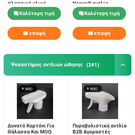
πλαστικό υλικό
Nonspill αντλία
αργιλίου
ψεκασμού
Καλύτερη τιμή
Καλύτερη τιμή
μπουκαλιών
αρώματος
επαφή
επαφή
Ψεκαστήρας αντλιών ώθησης
(241)
Δυνατό Καρτόνι Για
Πυροβολιστική αντλία
Θάλασσα Και MOQ
B2B Αγοραστές