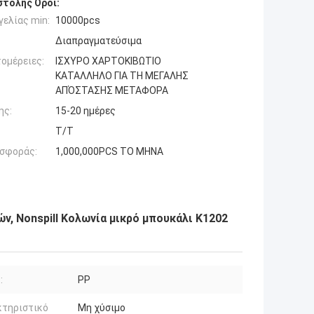
τολής Όροι:
ελίας min:
10000pcs
Διαπραγματεύσιμα
ομέρειες:
ΙΣΧΥΡΟ ΧΑΡΤΟΚΙΒΩΤΙΟ
ΚΑΤΑΛΛΗΛΟ ΓΙΑ ΤΗ ΜΕΓΑΛΗΣ
ΑΠΌΣΤΑΣΗΣ ΜΕΤΑΦΟΡΑ
ης:
15-20 ημέρες
T/T
σφοράς:
1,000,000PCS ΤΟ ΜΗΝΑ
, Nonspill Κολωνία μικρό μπουκάλι K1202
:
PP
κτηριστικό
Μη χύσιμο