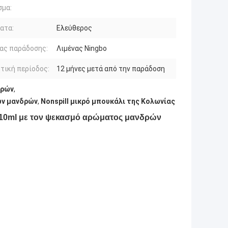
σμα:
ατα:
Ελεύθερος
ας παράδοσης:
Λιμένας Ningbo
τική περίοδος:
12 μήνες μετά από την παράδοση
δρών
,
ων μανδρών
,
Nonspill μικρό μπουκάλι της Κολωνίας
10ml με τον ψεκασμό αρώματος μανδρών