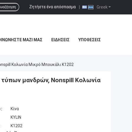
Ζητήστε ένα απόσπασμα
|
Greek
Αναζήτηση
ΟΙΝΩΝΉΣΤΕ ΜΑΖΊ ΜΑΣ
ΕΙΔΉΣΕΙΣ
ΥΠΟΘΈΣΕΙΣ
spill Κολωνία Μικρό Μπουκάλι K1202
τύπων μανδρών, Nonspill Κολωνία
ς:
Κίνα
KYLIN
:
K1202