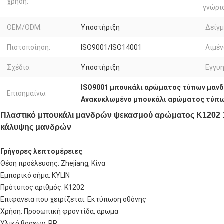
χρήση:
γνώρι
OEM/ODM:
Υποστήριξη
Δείγμ
Πιστοποίηση:
ISO9001/ISO14001
Λιμέν
Σχέδιο:
Υποστήριξη
Εγγυη
ISO9001 μπουκάλι αρώματος τύπων μαν
Επισημαίνω:
Ανακυκλωμένο μπουκάλι αρώματος τύπ
Πλαστικό μπουκάλι μανδρών ψεκασμού αρώματος K1202 
κάλυψης μανδρών
Γρήγορες λεπτομέρειες
Θέση προέλευσης: Zhejiang, Κίνα
Εμπορικό σήμα: KYLIN
Πρότυπος αριθμός: K1202
Επιφάνεια που χειρίζεται: Εκτύπωση οθόνης
Χρήση: Προσωπική φροντίδα, άρωμα
Υλικό βάσεων: PP