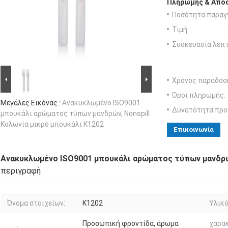
Πληρωμής & Αποσ
Ποσότητα παραγγ
Τιμή:
Συσκευασία λεπτ
Χρόνος παράδοσ
Όροι πληρωμής:
Μεγάλες Εικόνας :
Ανακυκλωμένο ISO9001
Δυνατότητα προ
μπουκάλι αρώματος τύπων μανδρών, Nonspill
Κολωνία μικρό μπουκάλι K1202
Επικοινωνία
Ανακυκλωμένο ISO9001 μπουκάλι αρώματος τύπων μανδρών
περιγραφή
Όνομα στοιχείων:
K1202
Υλικό
Προσωπική φροντίδα, άρωμα
χαρα