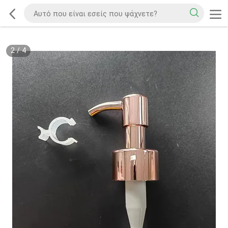
2
/
4