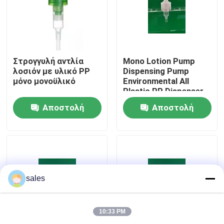
Επισκέψεις στο εργοστάσιο
Ποιοτικός έλεγχος
Στρογγυλή αντλία
Mono Lotion Pump
λοσιόν με υλικό PP
Dispensing Pump
μόνο μονοϋλικό
Environmental All
Plastic PP Dispenser
Επικοινωνήστε μαζί μας
Bottle Bottle Pump
Αποστολή
Αποστολή
Ειδήσεις
ερώτησης
ερώτησης
Υποθέσεις
sales
Ψεκαστήρας αντλιών αρώματος
10:33 PM
Ψεκαστήρας αντλιών ώθησης