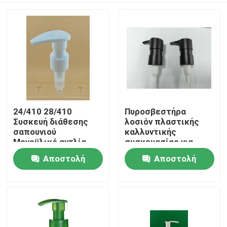
24/410 28/410
Πυροσβεστήρα
Συσκευή διάθεσης
λοσιόν πλαστικής
σαπουνιού
καλλυντικής
Μονοϋλικό αντλία
συσκευασίας για
λοσιόν για
μπουκάλι
Αποστολή
Αποστολή
Σπίτι
προσωπική φροντίδα
καλλυντικών
ερώτησης
ερώτησης
Προϊόντα
Σχετικά με εμάς