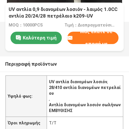
UV αντλία 0,9 διανομέων λοσιόν - λαιμός 1.0CC
αντλία 20/24/28 πετρέλαιο k209-UV
MOQ：10000PCS
Τιμή：Διαπραγματεύσιμα
Μας ελάτε σε
Καλύτερη τιμή
επαφή με
Περιγραφή προϊόντων
UV αντλία διανομέων λοσιόν
,
28/410 αντλία διανομέων πετρελαί
ου
Υψηλό φως:
,
Αντλία διανομέων λοσιόν σωλήνων
ΕΜΒΥΘΙΣΗΣ
Όροι πληρωμής
T/T