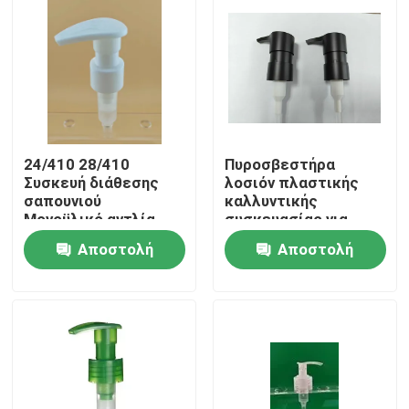
24/410 28/410
Πυροσβεστήρα
Συσκευή διάθεσης
λοσιόν πλαστικής
σαπουνιού
καλλυντικής
Μονοϋλικό αντλία
συσκευασίας για
λοσιόν για
μπουκάλι
Αποστολή
Αποστολή
προσωπική φροντίδα
καλλυντικών
Σπίτι
ερώτησης
ερώτησης
Προϊόντα
Σχετικά με εμάς