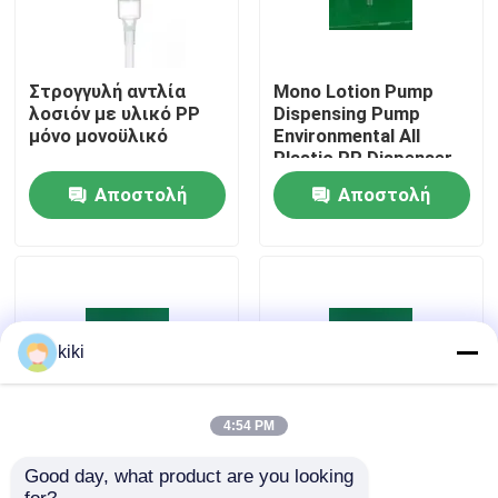
Επισκέψεις στο εργοστάσιο
Στρογγυλή αντλία
Mono Lotion Pump
λοσιόν με υλικό PP
Dispensing Pump
Ποιοτικός έλεγχος
μόνο μονοϋλικό
Environmental All
Plastic PP Dispenser
Bottle Bottle Pump
Αποστολή
Αποστολή
Επικοινωνήστε μαζί μας
ερώτησης
ερώτησης
Ειδήσεις
Υποθέσεις
kiki
Ψεκαστήρας αντλιών αρώματος
4:54 PM
Good day, what product are you looking 
24/410 28/410
Eco-Friendly 28/410
Ψεκαστήρας αντλιών ώθησης