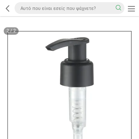
2
/
2